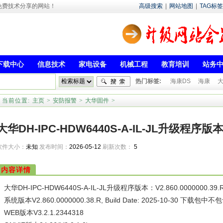
- 专注于免费技术分享的网站！
高级搜索
|
网站地图
|
TAG标签
下载中心
信息技术
家电设备
机械工程
教育培训
站务
热门标签:
海康DS
海康
当前位置:
主页
>
安防报警
>
大华固件
>
大华DH-IPC-HDW6440S-A-IL-JL升级程序版本：V
软件大小：
未知
发布时间：
2026-05-12
刷新次数：
5
20260318
内容详情
大华DH-IPC-HDW6440S-A-IL-JL升级程序版本：V2.860.0000000.39.R, Bu
系统版本V2.860.0000000.38.R, Build Date: 2025-10-30 下载包
WEB版本V3.2.1.2344318