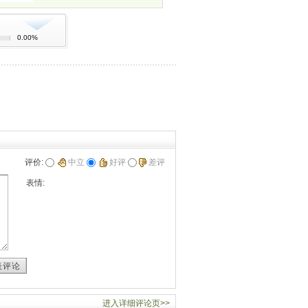
0.00%
评价:
中立
好评
差评
表情:
表评论
进入详细评论页>>