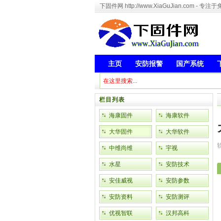
下固件网 http://www.XiaGuJian.com 
主页
安防报警
国产系统
栏目列表
海康固件
海康软件
大华固件
大华软件
中维尚维
宇视
水星
安防技术
安佳威视
安防参数
安防资料
安防测评
优视智联
汉邦高科