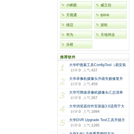
小眯眼
威立信
天视通
tplink
雄迈
波粒
华为
天地伟业
乐橙
推荐软件
大华IP搜索工具ConfigTool（易安装
好评:
0
人气:
437
电
大华录像机摄像头升级失败修复升
好评:
0
人气:
459
大华可降级录像机摄像头汇总清单
好评:
0
人气:
267
大华浏览器控件安装版3.0适用于大
好评:
0
人气:
1894
大华DVR Upgrade Tool工具升级方
好评:
0
人气:
1285
法，此
大华X M L文件重置密码方法