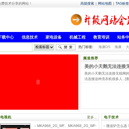
- 专注于免费技术分享的网站！
高级搜索
|
网站地图
|
TAG标签
下载中心
信息技术
家电设备
机械工程
教育培训
站务
热门标签:
海康DS
海康
频道推荐
美的小天鹅无法连接无线
美的小天鹅无法连接无线网的原因
法连接这种洗衣机很多人...
[
电视机
更多...
电子技术
MKA968_2G_WF、MKA968_2G_WF-
微波炉怎么选