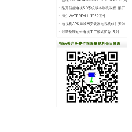
件，MOOKA_WATERFALL_T96
创维8S51/42/49/55/58E510E-ver00.05刷
机固件升级固件
酷开智能电视5.0系统版本刷机教程_酷开
电视
海尔WATERFALL-T962固件
WATERFALL_T962-ota-20190121
电视机APK局域网安装器电视机软件安装
器
最新整理创维电视工厂模式汇总-及时
扫码关注免费咨询海量资料每日推送