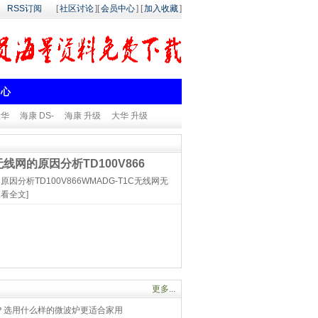
RSS订阅
[
社区讨论
][
会员中心
] [
加入收藏
]
中心
大华
海康 DS-
海康 升级
大华 升级
网的原因分析TD100V866
分析TD100V866WMADG-T1C无线网无
查看全文]
更多...
？选用什么样的微波炉更适合家用