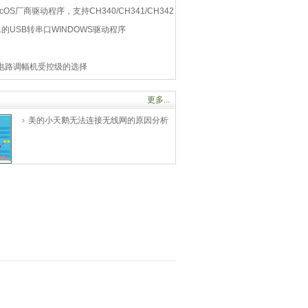
cOS厂商驱动程序，支持CH340/CH341/CH342
341的USB转串口WINDOWS驱动程序
C电路调幅机受控级的选择
更多...
美的小天鹅无法连接无线网的原因分析
TD100V866W