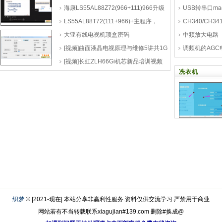
ota-20190124
海康LS55AL88Z72(966+111)966升级
USB转串口ma
程序，LS55AL88Z72(966+1
LS55AL88T72(111+966)+主程序，
CH340/CH
LS55AL88T72(111+966)阿里五代
大亚有线电视机顶盒密码
中频放大电路
[视频]曲面液晶电视原理与维修5讲共1G
调频机的AG
技术视频资
[视频]长虹ZLH66Gi机芯新品培训视频
冼衣机
织梦
© |2021-现在| 本站分享非赢利性服务.资料仅供交流学习.严禁用于商业
网站若有不当转载联系xiagujian#139.com 删除#换成@