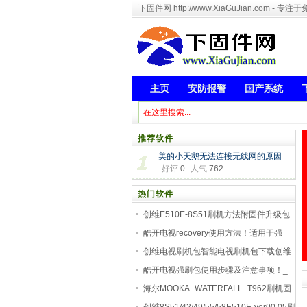
下固件网 http://www.XiaGuJian.com 
主页
安防报警
国产系统
推荐软件
美的小天鹅无法连接无线网的原因
好评:
0
人气:
762
热门软件
创维E510E-8S51刷机方法附固件升级包
下载
酷开电视recovery使用方法！适用于强
刷、恢复出
创维电视刷机包智能电视刷机包下载创维
8H20_G
酷开电视强刷包使用步骤及注意事项！_
酷开电视
海尔MOOKA_WATERFALL_T962刷机固