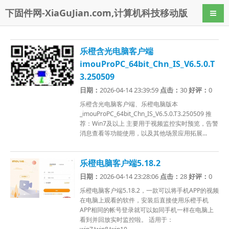
下固件网-XiaGuJian.com,计算机科技移动版
导航
乐橙含光电脑客户端
imouProPC_64bit_Chn_IS_V6.5.0.T
3.250509
日期：
2026-04-14 23:39:59
点击：
30
好评：
0
乐橙含光电脑客户端、乐橙电脑版本
_imouProPC_64bit_Chn_IS_V6.5.0.T3.250509 推
荐：Win7及以上 主要用于视频监控实时预览，告警
消息查看等功能使用，以及其他场景应用拓展...
乐橙电脑客户端5.18.2
日期：
2026-04-14 23:28:06
点击：
28
好评：
0
乐橙电脑客户端5.18.2，一款可以将手机APP的视频
在电脑上观看的软件，安装后直接使用乐橙手机
APP相同的帐号登录就可以如同手机一样在电脑上
看到并回放实时监控啦。 适用于：