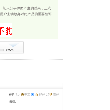
担一切未知事件而产生的后果，正式
用户主动放弃对此产品的重要性评
0.00%
评价:
中立
好评
差评
表情: