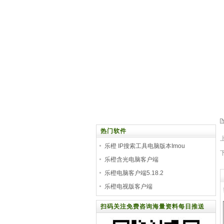
热门软件
乐橙 IP搜索工具电脑版本Imou
Configtool_VV2.000.000
乐橙含光电脑客户端
imouProPC_64bit_Chn_IS_V6.5.0.T3.
乐橙电脑客户端5.18.2
乐橙电视版客户端
扫码关注免费咨询海量资料每日推送