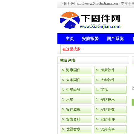
下固件网 http://www.XiaGuJian.com 
主页
安防报警
国产系统
栏目列表
海康固件
海康软件
大华固件
大华软件
中维尚维
宇视
水星
安防技术
安佳威视
安防参数
安防资料
安防测评
优视智联
汉邦高科