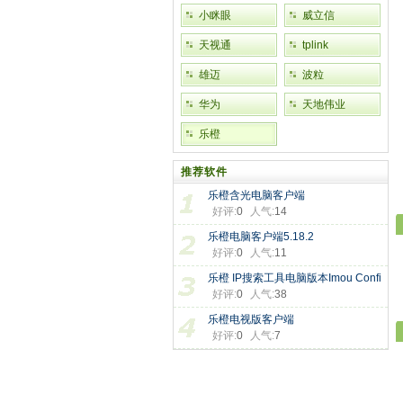
小眯眼
威立信
天视通
tplink
雄迈
波粒
华为
天地伟业
乐橙
推荐软件
乐橙含光电脑客户端
好评:
0
人气:
14
imouProPC_64bit_
乐橙电脑客户端5.18.2
好评:
0
人气:
11
乐橙 IP搜索工具电脑版本Imou Confi
好评:
0
人气:
38
乐橙电视版客户端
好评:
0
人气:
7