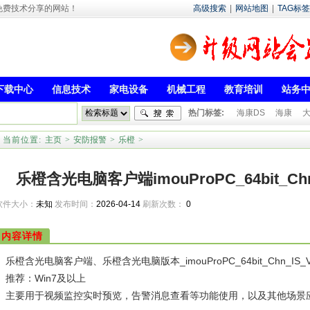
- 专注于免费技术分享的网站！
高级搜索
|
网站地图
|
TAG标签
下载中心
信息技术
家电设备
机械工程
教育培训
站务
热门标签:
海康DS
海康
当前位置:
主页
>
安防报警
>
乐橙
>
乐橙含光电脑客户端imouProPC_64bit_Chn_IS
软件大小：
未知
发布时间：
2026-04-14
刷新次数：
0
内容详情
乐橙含光电脑客户端、乐橙含光电脑版本_imouProPC_64bit_Chn_IS_V6.5
推荐：Win7及以上
主要用于视频监控实时预览，告警消息查看等功能使用，以及其他场景