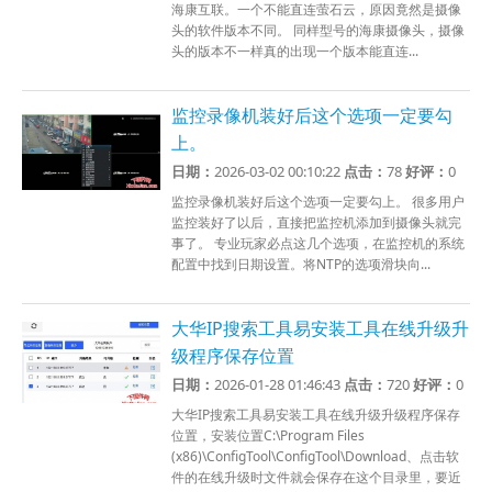
海康互联。一个不能直连萤石云，原因竟然是摄像
头的软件版本不同。 同样型号的海康摄像头，摄像
头的版本不一样真的出现一个版本能直连...
监控录像机装好后这个选项一定要勾
上。
日期：
2026-03-02 00:10:22
点击：
78
好评：
0
监控录像机装好后这个选项一定要勾上。 很多用户
监控装好了以后，直接把监控机添加到摄像头就完
事了。 专业玩家必点这几个选项，在监控机的系统
配置中找到日期设置。将NTP的选项滑块向...
大华IP搜索工具易安装工具在线升级升
级程序保存位置
日期：
2026-01-28 01:46:43
点击：
720
好评：
0
大华IP搜索工具易安装工具在线升级升级程序保存
位置，安装位置C:\Program Files
(x86)\ConfigTool\ConfigTool\Download、点击软
件的在线升级时文件就会保存在这个目录里，要近