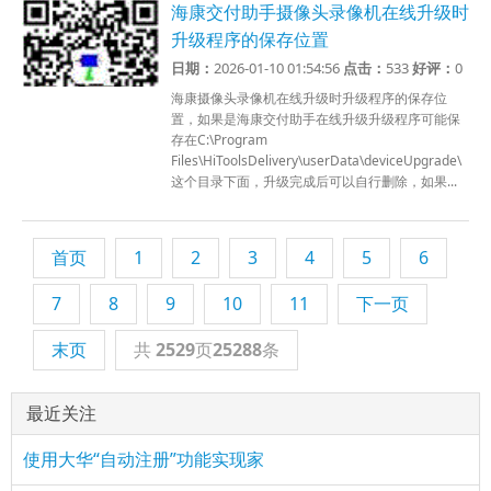
海康交付助手摄像头录像机在线升级时
升级程序的保存位置
日期：
2026-01-10 01:54:56
点击：
533
好评：
0
海康摄像头录像机在线升级时升级程序的保存位
置，如果是海康交付助手在线升级升级程序可能保
存在C:\Program
Files\HiToolsDelivery\userData\deviceUpgrade\
这个目录下面，升级完成后可以自行删除，如果...
首页
1
2
3
4
5
6
7
8
9
10
11
下一页
末页
共
2529
页
25288
条
最近关注
使用大华“自动注册”功能实现家