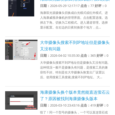
日期：
2026-05-29 12:17:17
点击：
77
好评：
0
海康双光源摄像头切换成白光模式或红外模式、进
入海康威视录像机的管理界面。点击配置选项。选
择左下角。切换为工程模式。进入通道管理。选择
显示配置。在右边的日夜转换那个地方，点...
大华摄像头搜索不到IP地址但是摄像头
又没有问题
日期：
2026-04-02 10:35:30
点击：
365
好评：
0
大华摄像头搜索不到IP地址但是摄像头又没有问题,
这种情况一般不是摄像头有问题，是搜索工具的兼
容性不好。特别是在大华摄像头恢复出厂设置以
后。使用搜索工具搜索,搜索不到IP地址。 大...
海康摄像头换个版本竟然能直连萤石云
了？原因被找到海康摄像头版本
日期：
2026-03-10 23:43:16
点击：
419
好评：
0
怪了！同一个型号的摄像头，一个可以直连萤石或