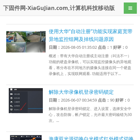
下固件网-XiaGuJian.com,计算机科技移动版
导航
使用大华“自动注册”功能实现家庭宽带
异地监控组网及掉线问题原因
日期：
2026-08-05 01:35:02
点击：
1
好评：
0
概述：带有大华自动注册或主动注册（叫法不一）
功能的硬盘录像机，可以实现监控摄像头的异地观
看，将分布在不同地方的摄像头连接在同一个硬盘
录像机上，实现联网观看. 功能适用于以下...
解除大华录像机登录密码锁定
日期：
2026-06-07 00:34:59
点击：
90
好评：
0
解除录像机登录密码锁定、进入设置，选择安全中
心，攻击防御，帐户锁定，允许最大密码输错为30
次。...
海康双光源切换白光模式红外模式切换