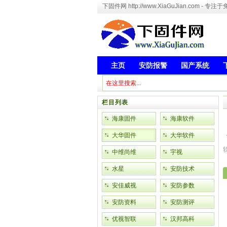
下固件网 http://www.XiaGuJian.com 
主页
安防报警
国产系统
栏目列表
海康固件
海康软件
大华固件
大华软件
中维尚维
宇视
水星
安防技术
安佳威视
安防参数
安防资料
安防测评
优视智联
汉邦高科