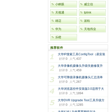
小眯眼
威立信
天视通
tplink
雄迈
波粒
华为
天地伟业
乐橙
推荐软件
大华IP搜索工具ConfigTool（易安装
好评:
0
人气:
437
电
大华录像机摄像头升级失败修复升
好评:
0
人气:
459
大华可降级录像机摄像头汇总清单
好评:
0
人气:
267
大华浏览器控件安装版3.0适用于大
好评:
0
人气:
1894
大华DVR Upgrade Tool工具升级方
好评:
0
人气:
1285
法，此
大华X M L文件重置密码方法