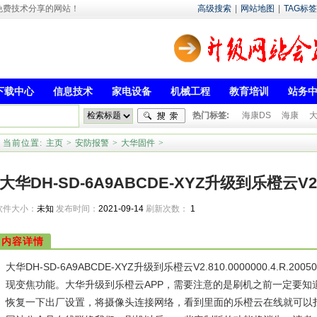
- 专注于免费技术分享的网站！
高级搜索
|
网站地图
|
TAG标签
下载中心
信息技术
家电设备
机械工程
教育培训
站务
热门标签:
海康DS
海康
当前位置:
主页
>
安防报警
>
大华固件
>
大华DH-SD-6A9ABCDE-XYZ升级到乐橙云V2.810
软件大小：
未知
发布时间：
2021-09-14
刷新次数：
1
内容详情
大华DH-SD-6A9ABCDE-XYZ升级到乐橙云V2.810.0000000.4.R
现变焦功能。大华升级到乐橙云APP，需要注意的是刷机之前一定要知
恢复一下出厂设置，将摄像头连接网络，看到里面的乐橙云在线就可以