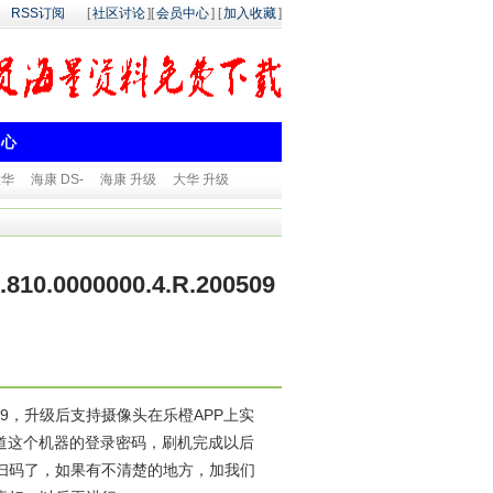
RSS订阅
[
社区讨论
][
会员中心
] [
加入收藏
]
中心
大华
海康 DS-
海康 升级
大华 升级
.0000000.4.R.200509
.200509，升级后支持摄像头在乐橙APP上实
道这个机器的登录密码，刷机完成以后
扫码了，如果有不清楚的地方，加我们