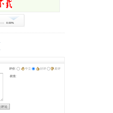
0.00%
1
1
评价:
中立
好评
差评
表情:
表评论