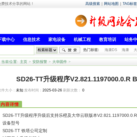
- 专注于免费技术分享的网站！
高级搜索
|
网站地图
|
TAG标签
下载中心
信息技术
家电设备
机械工程
教育培训
站务
热门标签:
海康DS
海康
当前位置:
主页
>
安防报警
>
大华固件
>
SD26-TT升级程序V2.821.1197000.0.R Bu
软件大小：
未知
发布时间：
2025-03-26
刷新次数：
0
内容详情
SD26-TT升级程序升级后支持乐橙及大华云联版本V2.821.1197000.0.R, Buil
设备型号
SD26-TT 铁塔公司定制