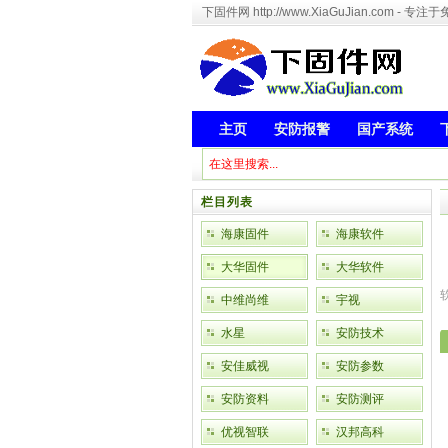
下固件网 http://www.XiaGuJian.com 
主页
安防报警
国产系统
栏目列表
海康固件
海康软件
大华固件
大华软件
中维尚维
宇视
水星
安防技术
安佳威视
安防参数
安防资料
安防测评
优视智联
汉邦高科