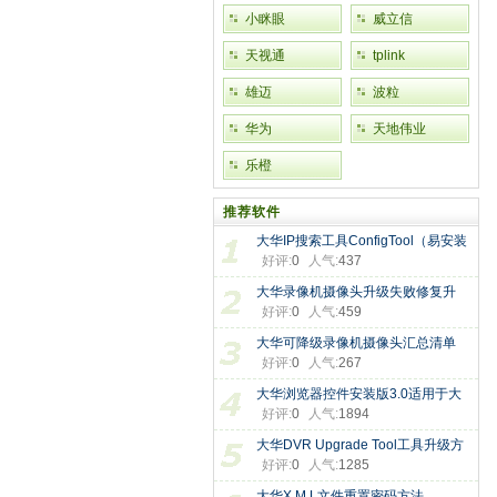
小眯眼
威立信
天视通
tplink
雄迈
波粒
华为
天地伟业
乐橙
推荐软件
大华IP搜索工具ConfigTool（易安装
好评:
0
人气:
437
电
大华录像机摄像头升级失败修复升
好评:
0
人气:
459
大华可降级录像机摄像头汇总清单
好评:
0
人气:
267
大华浏览器控件安装版3.0适用于大
好评:
0
人气:
1894
大华DVR Upgrade Tool工具升级方
好评:
0
人气:
1285
法，此
大华X M L文件重置密码方法