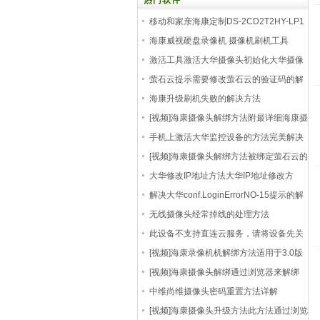
热门软件
移动和家亲海康定制DS-2CD2T2HY-LP1
刷机升级包
海康威视硬盘录像机 摄像机刷机工具
hiktool 无限
激活工具激活大华摄像头初始化大华摄像
机方法
萤石云提示需要修改萤石云的验证码的解
决方法
海康升级刷机失败的解决方法
[视频]海康摄像头解绑方法附最详细海康摄
像机
手机上激活大华监控设备的方法完美解决
不带电
[视频]海康摄像头解绑方法被绑定萤石云的
摄像
大华修改IP地址方法大华IP地址修改方
法，大华摄
解决大华conf.LoginErrorNO-15提示的解
决方法
无线摄像头经常掉线的处理方法
此设备不支持直连云服务，请将设备先关
联到海
[视频]海康录像机机解绑方法适用于3.0版
本的硬
[视频]海康摄像头解绑通过浏览器来解绑
中维尚维摄像头密码重置方法详解
[视频]海康摄像头升级方法此方法通过浏览