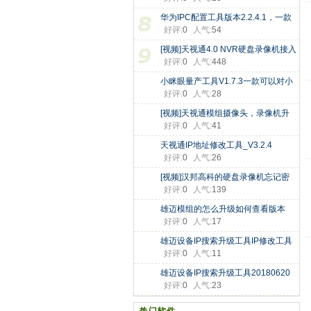
复
华为IPC配置工具版本2.2.4.1，一款
好评:
0
人气:
54
可
[视频]天视通4.0 NVR硬盘录像机接入
好评:
0
人气:
448
小眯眼量产工具V1.7.3一款可以对小
好评:
0
人气:
28
[视频]天视通模组摄像头，录像机升
好评:
0
人气:
41
天视通IP地址修改工具_V3.2.4
好评:
0
人气:
26
[视频]汉邦高科的硬盘录像机忘记密
好评:
0
人气:
139
雄迈模组的怎么升级如何查看版本
好评:
0
人气:
17
雄迈设备IP搜索升级工具IP修改工具
好评:
0
人气:
11
雄迈设备IP搜索升级工具20180620
好评:
0
人气:
23