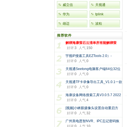
威立信
天视通
华为
tplink
雄迈
波粒
推荐软件
解绑海康萤石云清单所有能解绑萤
好评:
3
人气:
150
宇视IP搜索工具EZTools 2.0）-
好评:
0
人气:
0
EZTools
天视通Seetong电脑客户端64位32位
好评:
0
人气:
0
版本
天视通TF卡录像导出工具_V1.0.1一款
好评:
0
人气:
0
海康设备网络搜索工具V3.0.5.7 2022
好评:
0
人气:
4
[视频]小眯眼摄像头设置自动重启方
好评:
0
人气:
32
广州美电恩智NVR、IPC忘记密码恢
好评:
0
人气:
10