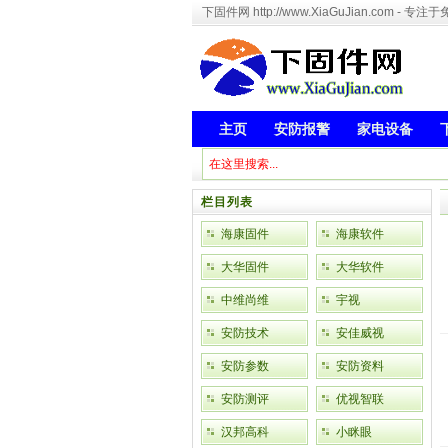
下固件网 http://www.XiaGuJian.com 
主页
安防报警
家电设备
栏目列表
海康固件
海康软件
大华固件
大华软件
中维尚维
宇视
安防技术
安佳威视
安防参数
安防资料
安防测评
优视智联
汉邦高科
小眯眼