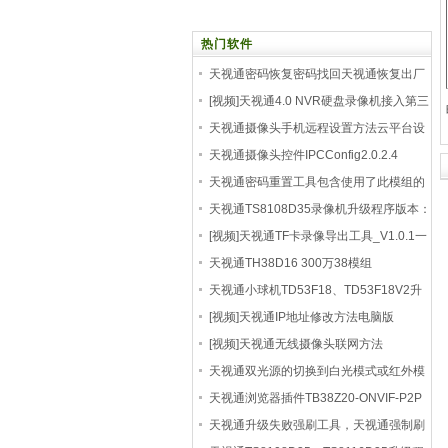
热门软件
天视通密码恢复密码找回天视通恢复出厂
天视通
[视频]天视通4.0 NVR硬盘录像机接入第三
方摄像头
天视通摄像头手机远程设置方法云平台设
置
天视通摄像头控件IPCConfig2.0.2.4
天视通密码重置工具包含使用了此模组的
所有摄
天视通TS8108D35录像机升级程序版本：
v4.5.9.6 bui
[视频]天视通TF卡录像导出工具_V1.0.1一
款能播放
天视通TH38D16 300万38模组
TH38D16TH38D16 接线手册_V
天视通小球机TD53F18、TD53F18V2升
级程序解决不支持
[视频]天视通IP地址修改方法电脑版
[视频]天视通无线摄像头联网方法
天视通双光源的切换到白光模式或红外模
式
天视通浏览器插件TB38Z20-ONVIF-P2P
V1.0.0.12 build 20
天视通升级失败强刷工具，天视通强制刷