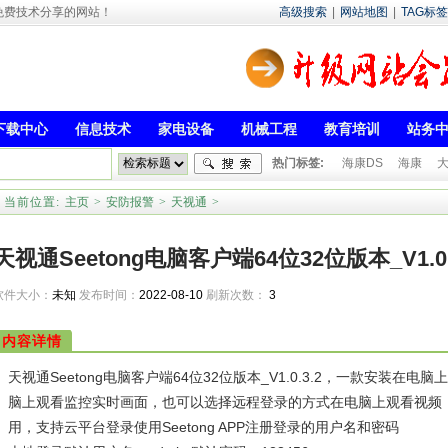
- 专注于免费技术分享的网站！
高级搜索
|
网站地图
|
TAG标签
下载中心
信息技术
家电设备
机械工程
教育培训
站务
热门标签:
海康DS
海康
当前位置:
主页
>
安防报警
>
天视通
>
天视通Seetong电脑客户端64位32位版本_V1
软件大小：
未知
发布时间：
2022-08-10
刷新次数：
3
监控客
内容详情
天视通Seetong电脑客户端64位32位版本_V1.0.3.2，一款安装
脑上观看监控实时画面，也可以选择远程登录的方式在电脑上观看视频，适用于6
用，支持云平台登录使用Seetong APP注册登录的用户名和密码