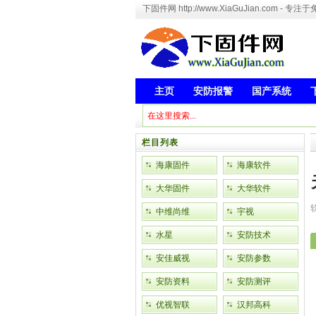
下固件网 http://www.XiaGuJian.com 
主页
安防报警
国产系统
栏目列表
海康固件
海康软件
大华固件
大华软件
中维尚维
宇视
水星
安防技术
安佳威视
安防参数
安防资料
安防测评
优视智联
汉邦高科