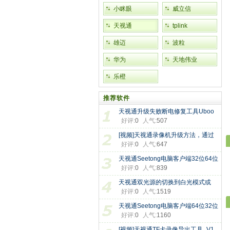
小眯眼
威立信
天视通
tplink
雄迈
波粒
华为
天地伟业
乐橙
推荐软件
天视通升级失败断电修复工具Uboo
好评:
0
人气:
507
[视频]天视通录像机升级方法，通过
好评:
0
人气:
647
天视通Seetong电脑客户端32位64位
好评:
0
人气:
839
版本
天视通双光源的切换到白光模式或
好评:
0
人气:
1519
天视通Seetong电脑客户端64位32位
好评:
0
人气:
1160
版本
[视频]天视通TF卡录像导出工具_V1