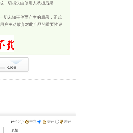
成一切损失由使用人承担后果.
担一切未知事件而产生的后果，正式
用户主动放弃对此产品的重要性评
0.00%
评价:
中立
好评
差评
表情: