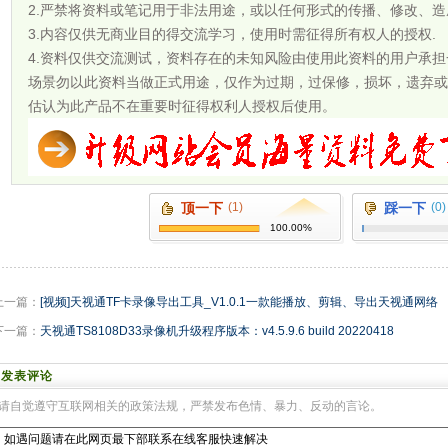
2.严禁将资料或笔记用于非法用途，或以任何形式的传播、修改、造
3.内容仅供无商业目的得交流学习，使用时需征得所有权人的授权.
4.资料仅供交流测试，资料存在的未知风险由使用此资料的用户承
场景勿以此资料当做正式用途，仅作为过期，过保修，损坏，遗弃或
估认为此产品不在重要时征得权利人授权后使用。
顶一下
(1)
踩一下
(0)
100.00%
上一篇：
[视频]天视通TF卡录像导出工具_V1.0.1一款能播放、剪辑、导出天视通网络
下一篇：
天视通TS8108D33录像机升级程序版本：v4.5.9.6 build 20220418
发表评论
请自觉遵守互联网相关的政策法规，严禁发布色情、暴力、反动的言论。