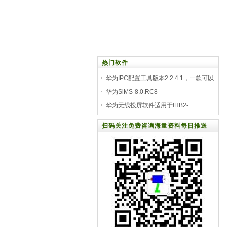
热门软件
华为IPC配置工具版本2.2.4.1，一款可以
搜索发现华
华为SiMS-8.0.RC8
华为无线投屏软件适用于IHB2-
86IB_IdeaShare_Setup
扫码关注免费咨询海量资料每日推送