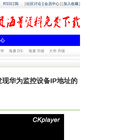
RSS订阅
[
社区讨论
][
会员中心
] [
加入收藏
]
中心
大华
海康 DS-
海康 升级
大华 升级
索发现华为监控设备IP地址的