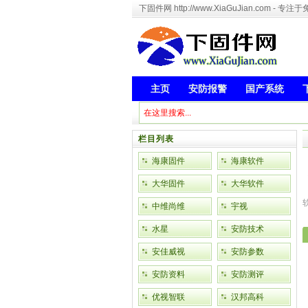
下固件网 http://www.XiaGuJian.com 
主页
安防报警
国产系统
栏目列表
海康固件
海康软件
大华固件
大华软件
中维尚维
宇视
水星
安防技术
安佳威视
安防参数
安防资料
安防测评
优视智联
汉邦高科