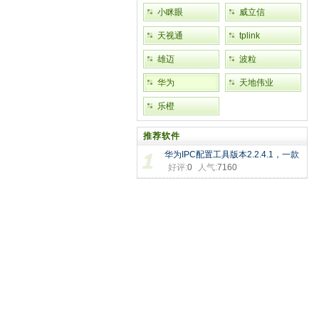
小眯眼
威立信
天视通
tplink
雄迈
波粒
华为
天地伟业
乐橙
推荐软件
华为IPC配置工具版本2.2.4.1，一款
好评:
0
人气:
7160
可