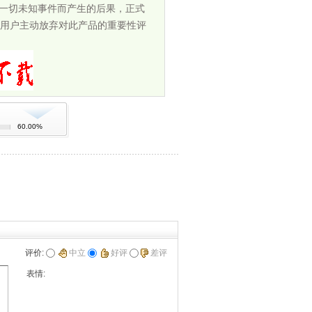
担一切未知事件而产生的后果，正式
用户主动放弃对此产品的重要性评
60.00%
评价:
中立
好评
差评
表情: