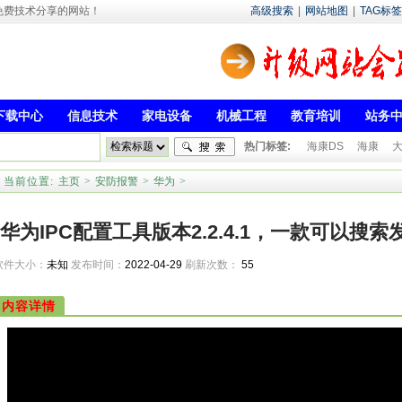
- 专注于免费技术分享的网站！
高级搜索
|
网站地图
|
TAG标签
下载中心
信息技术
家电设备
机械工程
教育培训
站务
热门标签:
海康DS
海康
当前位置:
主页
>
安防报警
>
华为
>
华为IPC配置工具版本2.2.4.1，一款可以搜
软件大小：
未知
发布时间：
2022-04-29
刷新次数：
55
工
内容详情