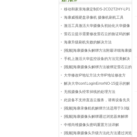
热门软件
移动和家亲海康定制DS-2CD2T2HY-LP1
刷机升级包
海康威视硬盘录像机 摄像机刷机工具
hiktool 无限
激活工具激活大华摄像头初始化大华摄像
机方法
萤石云提示需要修改萤石云的验证码的解
决方法
海康升级刷机失败的解决方法
[视频]海康摄像头解绑方法附最详细海康摄
像机
手机上激活大华监控设备的方法完美解决
不带电
[视频]海康摄像头解绑方法被绑定萤石云的
摄像
大华修改IP地址方法大华IP地址修改方
法，大华摄
解决大华conf.LoginErrorNO-15提示的解
决方法
无线摄像头经常掉线的处理方法
此设备不支持直连云服务，请将设备先关
联到海
[视频]海康录像机机解绑方法适用于3.0版
本的硬
[视频]海康摄像头解绑通过浏览器来解绑
中维尚维摄像头密码重置方法详解
[视频]海康摄像头升级方法此方法通过浏览