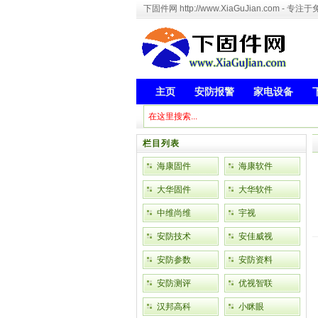
下固件网 http://www.XiaGuJian.com 
主页
安防报警
家电设备
栏目列表
海康固件
海康软件
大华固件
大华软件
中维尚维
宇视
安防技术
安佳威视
安防参数
安防资料
安防测评
优视智联
汉邦高科
小眯眼