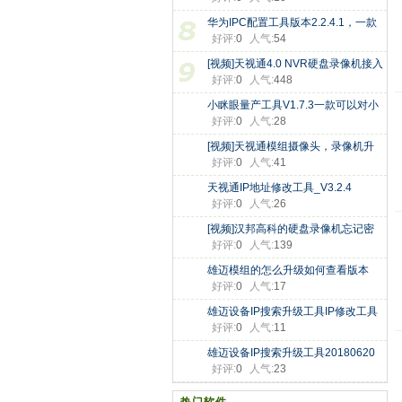
复
华为IPC配置工具版本2.2.4.1，一款
好评:
0
人气:
54
可
[视频]天视通4.0 NVR硬盘录像机接入
好评:
0
人气:
448
小眯眼量产工具V1.7.3一款可以对小
好评:
0
人气:
28
[视频]天视通模组摄像头，录像机升
好评:
0
人气:
41
天视通IP地址修改工具_V3.2.4
好评:
0
人气:
26
[视频]汉邦高科的硬盘录像机忘记密
好评:
0
人气:
139
雄迈模组的怎么升级如何查看版本
好评:
0
人气:
17
雄迈设备IP搜索升级工具IP修改工具
好评:
0
人气:
11
雄迈设备IP搜索升级工具20180620
好评:
0
人气:
23