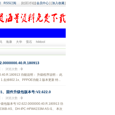
签
RSS订阅
[社区讨论][
会员中心
] [
加入收藏
]
码
海康
大华
萤石
hiktool
000000.40.R.180913
言：
浏览次数：
0
000.40.R.180913 功能说明： 升级程序说明： 此
.去掉802.1x、PPPOE功能 2.版本更新 特...
S-I1、固件升级包版本号:V2.622.0
言：
浏览次数：
0
包版本号:V2.622.0000000.40.R.180913 功
-AS、DH-IPC-HFW4233M-AS-I1、 本次