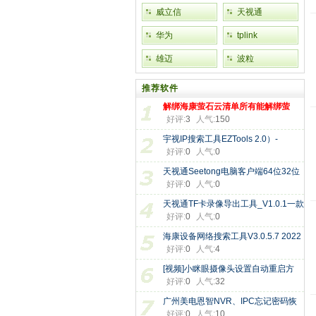
威立信
天视通
华为
tplink
雄迈
波粒
推荐软件
解绑海康萤石云清单所有能解绑萤
好评:
3
人气:
150
宇视IP搜索工具EZTools 2.0）-
好评:
0
人气:
0
EZTools
天视通Seetong电脑客户端64位32位
好评:
0
人气:
0
版本
天视通TF卡录像导出工具_V1.0.1一款
好评:
0
人气:
0
海康设备网络搜索工具V3.0.5.7 2022
好评:
0
人气:
4
[视频]小眯眼摄像头设置自动重启方
好评:
0
人气:
32
广州美电恩智NVR、IPC忘记密码恢
好评:
0
人气:
10