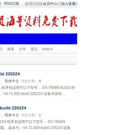
签
RSS订阅
[社区讨论][
会员中心
] [
加入收藏
]
码
海康
大华
萤石
hiktool
d 220224
言：
简体中文
浏览次数：
4
224 程序包适用于以下型号： DS-7808N-K2(D) 特
00 build 220224 设备升级有...
ild 220224
言：
简体中文
浏览次数：
1
220224 程序包适用于以下型号： DS-7808N-
号：V4.71.000 build 220224 设备