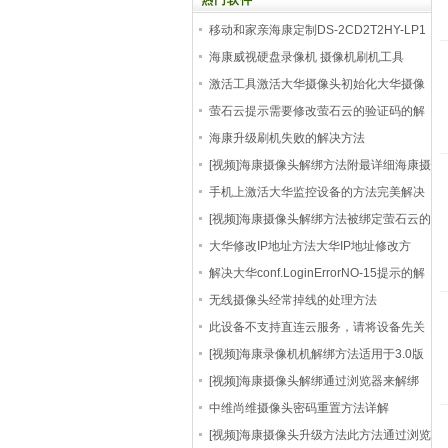
热门软件
移动和家亲海康定制DS-2CD2T2HY-LP1
刷机升级包
海康威视硬盘录像机 摄像机刷机工具
hiktool 无限
激活工具激活大华摄像头初始化大华摄像
机方法
萤石云提示需要修改萤石云的验证码的解
决方法
海康升级刷机失败的解决方法
[视频]海康摄像头解绑方法附最详细海康摄
像机
手机上激活大华监控设备的方法完美解决
不带电
[视频]海康摄像头解绑方法被绑定萤石云的
摄像
大华修改IP地址方法大华IP地址修改方
法，大华摄
解决大华conf.LoginErrorNO-15提示的解
决方法
无线摄像头经常掉线的处理方法
此设备不支持直连云服务，请将设备先关
联到海
[视频]海康录像机机解绑方法适用于3.0版
本的硬
[视频]海康摄像头解绑通过浏览器来解绑
中维尚维摄像头密码重置方法详解
[视频]海康摄像头升级方法此方法通过浏览