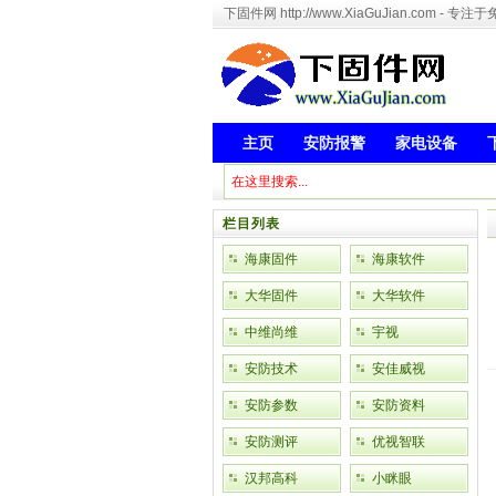
下固件网 http://www.XiaGuJian.com 
主页
安防报警
家电设备
栏目列表
海康固件
海康软件
大华固件
大华软件
中维尚维
宇视
安防技术
安佳威视
安防参数
安防资料
安防测评
优视智联
汉邦高科
小眯眼