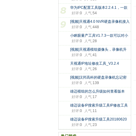
复
华为IPC配置工具版本2.2.4.1，一款
好评:
0
人气:
54
可
[视频]天视通4.0 NVR硬盘录像机接入
好评:
0
人气:
448
小眯眼量产工具V1.7.3一款可以对小
好评:
0
人气:
28
[视频]天视通模组摄像头，录像机升
好评:
0
人气:
41
天视通IP地址修改工具_V3.2.4
好评:
0
人气:
26
[视频]汉邦高科的硬盘录像机忘记密
好评:
0
人气:
139
雄迈模组的怎么升级如何查看版本
好评:
0
人气:
17
雄迈设备IP搜索升级工具IP修改工具
好评:
0
人气:
11
雄迈设备IP搜索升级工具20180620
好评:
0
人气:
23