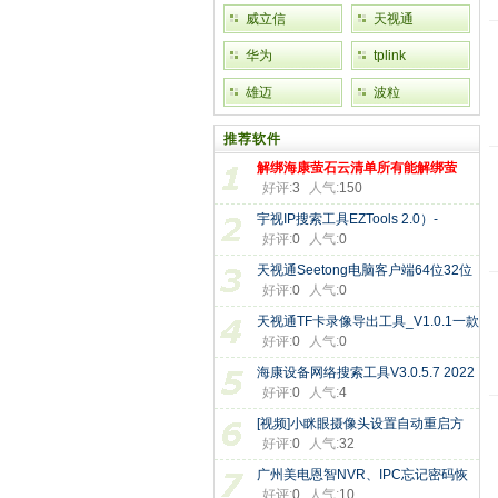
威立信
天视通
华为
tplink
雄迈
波粒
推荐软件
解绑海康萤石云清单所有能解绑萤
好评:
3
人气:
150
宇视IP搜索工具EZTools 2.0）-
好评:
0
人气:
0
EZTools
天视通Seetong电脑客户端64位32位
好评:
0
人气:
0
版本
天视通TF卡录像导出工具_V1.0.1一款
好评:
0
人气:
0
海康设备网络搜索工具V3.0.5.7 2022
好评:
0
人气:
4
[视频]小眯眼摄像头设置自动重启方
好评:
0
人气:
32
广州美电恩智NVR、IPC忘记密码恢
好评:
0
人气:
10