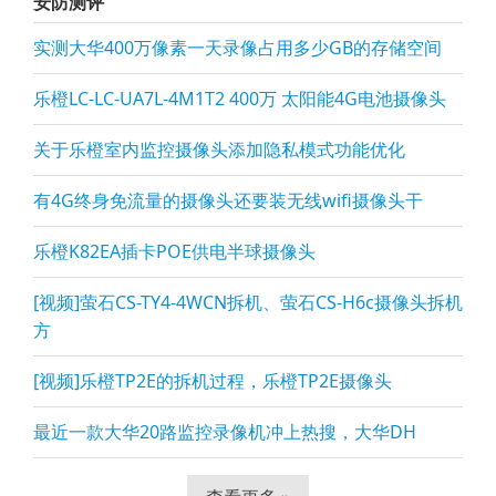
安防测评
实测大华400万像素一天录像占用多少GB的存储空间
乐橙LC-LC-UA7L-4M1T2 400万 太阳能4G电池摄像头
关于乐橙室内监控摄像头添加隐私模式功能优化
有4G终身免流量的摄像头还要装无线wifi摄像头干
乐橙K82EA插卡POE供电半球摄像头
[视频]萤石CS-TY4-4WCN拆机、萤石CS-H6c摄像头拆机
方
[视频]乐橙TP2E的拆机过程，乐橙TP2E摄像头
最近一款大华20路监控录像机冲上热搜，大华DH