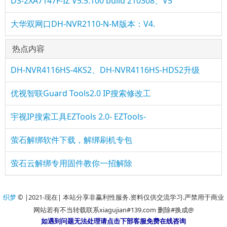
DS-2XA7147F-IZ V5.5.100 build 210308、V5
大华双网口DH-NVR2110-N-M版本：V4.
热点内容
DH-NVR4116HS-4KS2、DH-NVR4116HS-HDS2升级
优视智联Guard Tools2.0 IP搜索修改工
宇视IP搜索工具EZTools 2.0- EZTools-
萤石解绑软件下载，解绑刷机专包
萤石云解绑专用固件教你一招解除
织梦
© |2021-现在| 本站分享非赢利性服务.资料仅供交流学习.严禁用于商业
网站若有不当转载联系xiagujian#139.com 删除#换成@
如遇到问题无法处理请点击下部客服免费在线咨询