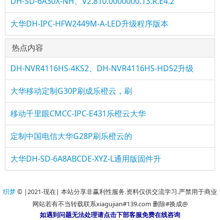
DH-SD-6A30X-NH、V2.810.0000000.13.R.E4.2
大华DH-IPC-HFW2449M-A-LED升级程序版本
热点内容
DH-NVR4116HS-4KS2、DH-NVR4116HS-HDS2升级
大华移动定制G30P刷成乐橙云，刷
移动千里眼CMCC-IPC-E431乐橙云大华
定制中国电信大华G28P刷乐橙云的
大华DH-SD-6A8ABCDE-XYZ-L通用版固件升
织梦
© |2021-现在| 本站分享非赢利性服务.资料仅供交流学习.严禁用于商业
网站若有不当转载联系xiagujian#139.com 删除#换成@
如遇到问题无法处理请点击下部客服免费在线咨询