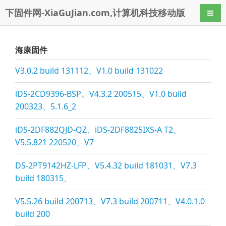
下固件网-XiaGuJian.com,计算机科技移动版
导航
海康固件
V3.0.2 build 131112、V1.0 build 131022
iDS-2CD9396-BSP、V4.3.2 200515、V1.0 build
200323、5.1.6_2
iDS-2DF882QJD-QZ、iDS-2DF8825IXS-A T2、
V5.5.821 220520、V7
DS-2PT9142HZ-LFP、V5.4.32 build 181031、V7.3
build 180315、
V5.5.26 build 200713、V7.3 build 200711、V4.0.1.0
build 200