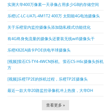
实测大华400万像素一天录像占用多少GB的存储空间
乐橙LC-LC-UA7L-4M1T2 400万 太阳能4G电池摄像头
关于乐橙室内监控摄像头添加隐私模式功能优化
有4G终身免流量的摄像头还要装无线wifi摄像头干
乐橙K82EA插卡POE供电半球摄像头
[视频]萤石CS-TY4-4WCN拆机、萤石CS-H6c摄像头拆机
方
[视频]乐橙TP2E的拆机过程，乐橙TP2E摄像头
最近一款大华20路监控录像机冲上热搜，大华DH
查看更多 »