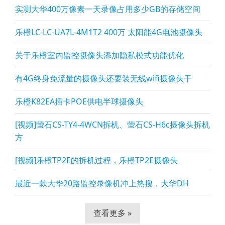
实测大华400万像素一天录像占用多少GB的存储空间
乐橙LC-LC-UA7L-4M1T2 400万 太阳能4G电池摄像头
关于乐橙室内监控摄像头添加隐私模式功能优化
有4G终身免流量的摄像头还要装无线wifi摄像头干
乐橙K82EA插卡POE供电半球摄像头
[视频]萤石CS-TY4-4WCN拆机、萤石CS-H6c摄像头拆机
方
[视频]乐橙TP2E的拆机过程，乐橙TP2E摄像头
最近一款大华20路监控录像机冲上热搜，大华DH
查看更多 »