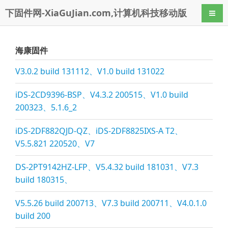
下固件网-XiaGuJian.com,计算机科技移动版
导航
海康固件
V3.0.2 build 131112、V1.0 build 131022
iDS-2CD9396-BSP、V4.3.2 200515、V1.0 build
200323、5.1.6_2
iDS-2DF882QJD-QZ、iDS-2DF8825IXS-A T2、
V5.5.821 220520、V7
DS-2PT9142HZ-LFP、V5.4.32 build 181031、V7.3
build 180315、
V5.5.26 build 200713、V7.3 build 200711、V4.0.1.0
build 200