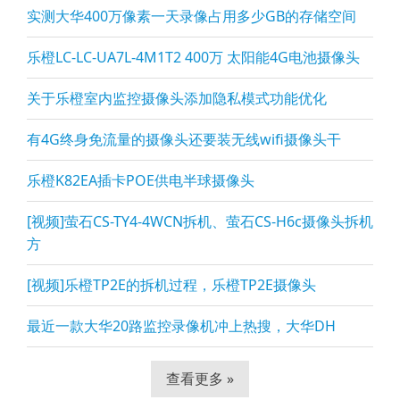
实测大华400万像素一天录像占用多少GB的存储空间
乐橙LC-LC-UA7L-4M1T2 400万 太阳能4G电池摄像头
关于乐橙室内监控摄像头添加隐私模式功能优化
有4G终身免流量的摄像头还要装无线wifi摄像头干
乐橙K82EA插卡POE供电半球摄像头
[视频]萤石CS-TY4-4WCN拆机、萤石CS-H6c摄像头拆机
方
[视频]乐橙TP2E的拆机过程，乐橙TP2E摄像头
最近一款大华20路监控录像机冲上热搜，大华DH
查看更多 »