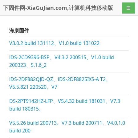
下固件网-XiaGuJian.com,计算机科技移动版
导航
海康固件
V3.0.2 build 131112、V1.0 build 131022
iDS-2CD9396-BSP、V4.3.2 200515、V1.0 build
200323、5.1.6_2
iDS-2DF882QJD-QZ、iDS-2DF8825IXS-A T2、
V5.5.821 220520、V7
DS-2PT9142HZ-LFP、V5.4.32 build 181031、V7.3
build 180315、
V5.5.26 build 200713、V7.3 build 200711、V4.0.1.0
build 200