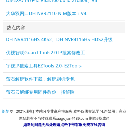
DS-2XA7147F-IZ V5.5.100 build 210308、V5
大华双网口DH-NVR2110-N-M版本：V4.
热点内容
DH-NVR4116HS-4KS2、DH-NVR4116HS-HDS2升级
优视智联Guard Tools2.0 IP搜索修改工
宇视IP搜索工具EZTools 2.0- EZTools-
萤石解绑软件下载，解绑刷机专包
萤石云解绑专用固件教你一招解除
织梦
© |2021-现在| 本站分享非赢利性服务.资料仅供交流学习.严禁用于商业
网站若有不当转载联系xiagujian#139.com 删除#换成@
如遇到问题无法处理请点击下部客服免费在线咨询