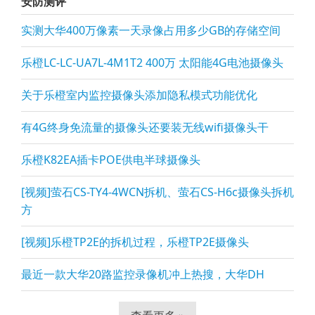
安防测评
实测大华400万像素一天录像占用多少GB的存储空间
乐橙LC-LC-UA7L-4M1T2 400万 太阳能4G电池摄像头
关于乐橙室内监控摄像头添加隐私模式功能优化
有4G终身免流量的摄像头还要装无线wifi摄像头干
乐橙K82EA插卡POE供电半球摄像头
[视频]萤石CS-TY4-4WCN拆机、萤石CS-H6c摄像头拆机
方
[视频]乐橙TP2E的拆机过程，乐橙TP2E摄像头
最近一款大华20路监控录像机冲上热搜，大华DH