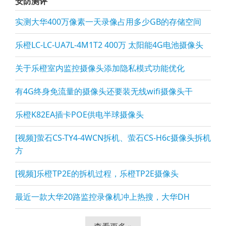
安防测评
实测大华400万像素一天录像占用多少GB的存储空间
乐橙LC-LC-UA7L-4M1T2 400万 太阳能4G电池摄像头
关于乐橙室内监控摄像头添加隐私模式功能优化
有4G终身免流量的摄像头还要装无线wifi摄像头干
乐橙K82EA插卡POE供电半球摄像头
[视频]萤石CS-TY4-4WCN拆机、萤石CS-H6c摄像头拆机
方
[视频]乐橙TP2E的拆机过程，乐橙TP2E摄像头
最近一款大华20路监控录像机冲上热搜，大华DH