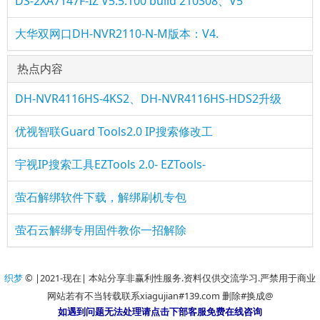
DS-2XA7147F-IZ V5.5.100 build 210308、V5
大华双网口DH-NVR2110-N-M版本：V4.
热点内容
DH-NVR4116HS-4KS2、DH-NVR4116HS-HDS2升级
优视智联Guard Tools2.0 IP搜索修改工
宇视IP搜索工具EZTools 2.0- EZTools-
萤石解绑软件下载，解绑刷机专包
萤石云解绑专用固件教你一招解除
织梦
© |2021-现在| 本站分享非赢利性服务.资料仅供交流学习.严禁用于商业
网站若有不当转载联系xiagujian#139.com 删除#换成@
如遇到问题无法处理请点击下部客服免费在线咨询