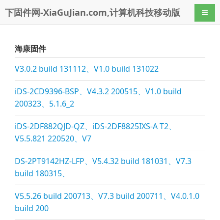
下固件网-XiaGuJian.com,计算机科技移动版
导航
海康固件
V3.0.2 build 131112、V1.0 build 131022
iDS-2CD9396-BSP、V4.3.2 200515、V1.0 build
200323、5.1.6_2
iDS-2DF882QJD-QZ、iDS-2DF8825IXS-A T2、
V5.5.821 220520、V7
DS-2PT9142HZ-LFP、V5.4.32 build 181031、V7.3
build 180315、
V5.5.26 build 200713、V7.3 build 200711、V4.0.1.0
build 200