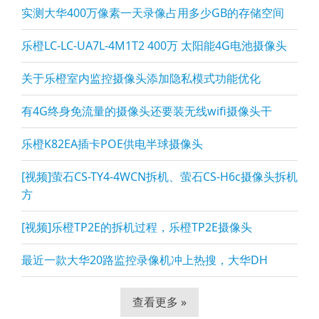
实测大华400万像素一天录像占用多少GB的存储空间
乐橙LC-LC-UA7L-4M1T2 400万 太阳能4G电池摄像头
关于乐橙室内监控摄像头添加隐私模式功能优化
有4G终身免流量的摄像头还要装无线wifi摄像头干
乐橙K82EA插卡POE供电半球摄像头
[视频]萤石CS-TY4-4WCN拆机、萤石CS-H6c摄像头拆机
方
[视频]乐橙TP2E的拆机过程，乐橙TP2E摄像头
最近一款大华20路监控录像机冲上热搜，大华DH
查看更多 »