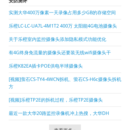
安防测评
实测大华400万像素一天录像占用多少GB的存储空间
乐橙LC-LC-UA7L-4M1T2 400万 太阳能4G电池摄像头
关于乐橙室内监控摄像头添加隐私模式功能优化
有4G终身免流量的摄像头还要装无线wifi摄像头干
乐橙K82EA插卡POE供电半球摄像头
[视频]萤石CS-TY4-4WCN拆机、萤石CS-H6c摄像头拆机
方
[视频]乐橙TP2E的拆机过程，乐橙TP2E摄像头
最近一款大华20路监控录像机冲上热搜，大华DH