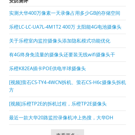
安防测评
实测大华400万像素一天录像占用多少GB的存储空间
乐橙LC-LC-UA7L-4M1T2 400万 太阳能4G电池摄像头
关于乐橙室内监控摄像头添加隐私模式功能优化
有4G终身免流量的摄像头还要装无线wifi摄像头干
乐橙K82EA插卡POE供电半球摄像头
[视频]萤石CS-TY4-4WCN拆机、萤石CS-H6c摄像头拆机
方
[视频]乐橙TP2E的拆机过程，乐橙TP2E摄像头
最近一款大华20路监控录像机冲上热搜，大华DH