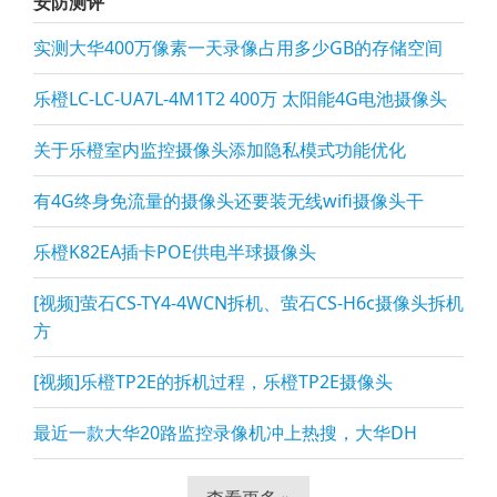
安防测评
实测大华400万像素一天录像占用多少GB的存储空间
乐橙LC-LC-UA7L-4M1T2 400万 太阳能4G电池摄像头
关于乐橙室内监控摄像头添加隐私模式功能优化
有4G终身免流量的摄像头还要装无线wifi摄像头干
乐橙K82EA插卡POE供电半球摄像头
[视频]萤石CS-TY4-4WCN拆机、萤石CS-H6c摄像头拆机
方
[视频]乐橙TP2E的拆机过程，乐橙TP2E摄像头
最近一款大华20路监控录像机冲上热搜，大华DH