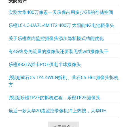
安防测评
实测大华400万像素一天录像占用多少GB的存储空间
乐橙LC-LC-UA7L-4M1T2 400万 太阳能4G电池摄像头
关于乐橙室内监控摄像头添加隐私模式功能优化
有4G终身免流量的摄像头还要装无线wifi摄像头干
乐橙K82EA插卡POE供电半球摄像头
[视频]萤石CS-TY4-4WCN拆机、萤石CS-H6c摄像头拆机
方
[视频]乐橙TP2E的拆机过程，乐橙TP2E摄像头
最近一款大华20路监控录像机冲上热搜，大华DH