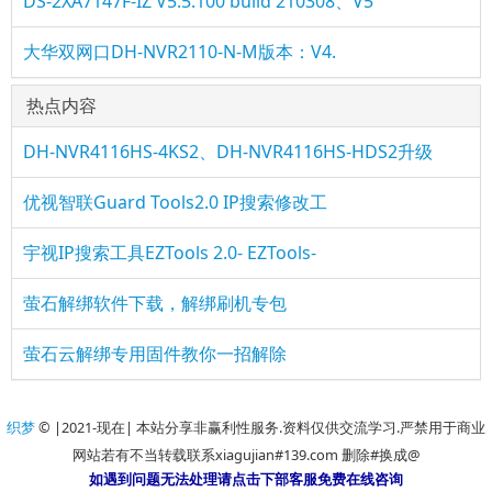
DS-2XA7147F-IZ V5.5.100 build 210308、V5
大华双网口DH-NVR2110-N-M版本：V4.
热点内容
DH-NVR4116HS-4KS2、DH-NVR4116HS-HDS2升级
优视智联Guard Tools2.0 IP搜索修改工
宇视IP搜索工具EZTools 2.0- EZTools-
萤石解绑软件下载，解绑刷机专包
萤石云解绑专用固件教你一招解除
织梦
© |2021-现在| 本站分享非赢利性服务.资料仅供交流学习.严禁用于商业
网站若有不当转载联系xiagujian#139.com 删除#换成@
如遇到问题无法处理请点击下部客服免费在线咨询