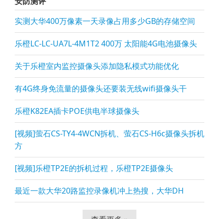
安防测评
实测大华400万像素一天录像占用多少GB的存储空间
乐橙LC-LC-UA7L-4M1T2 400万 太阳能4G电池摄像头
关于乐橙室内监控摄像头添加隐私模式功能优化
有4G终身免流量的摄像头还要装无线wifi摄像头干
乐橙K82EA插卡POE供电半球摄像头
[视频]萤石CS-TY4-4WCN拆机、萤石CS-H6c摄像头拆机
方
[视频]乐橙TP2E的拆机过程，乐橙TP2E摄像头
最近一款大华20路监控录像机冲上热搜，大华DH