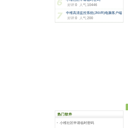
好评:
0
人气:
10446
中维高清监控系统(JNVR)电脑客户端
好评:
0
人气:
200
热门软件
小维社区申请临时密码