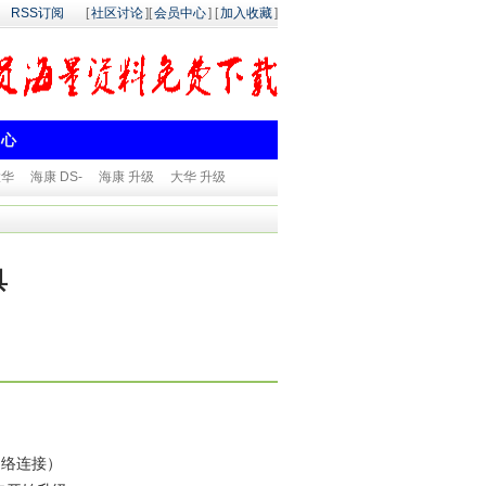
RSS订阅
[
社区讨论
][
会员中心
] [
加入收藏
]
中心
大华
海康 DS-
海康 升级
大华 升级
具
网络连接）