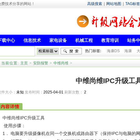
- 专注于免费技术分享的网站！
高级搜索
|
网站地图
|
TAG标签
下载中心
信息技术
家电设备
机械工程
教育培训
站务
热门标签:
海康DS
海康
当前位置:
主页
>
安防报警
>
中维尚维
>
中维尚维IPC升级工
软件大小：
未知
发布时间：
2025-04-01
刷新次数：
2
内容详情
中维尚维IPC升级工具
使用步骤：
1． 电脑要升级摄像机在同一个交换机或路由器下（保持IPC与电脑的