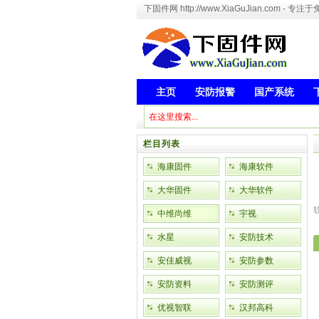
下固件网 http://www.XiaGuJian.com 
主页
安防报警
国产系统
栏目列表
海康固件
海康软件
大华固件
大华软件
中维尚维
宇视
水星
安防技术
安佳威视
安防参数
安防资料
安防测评
优视智联
汉邦高科