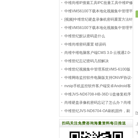
中维尚维IP搜索工具IPC批量工具中维IP修
改工具
中维VMS6100下载本地化视频集中管理平
台JVMS 610
[视频]中维世纪硬盘录像机密码重置方法针
对老
中维VMS6100下载本地化视频集中管理平
台JVMS 610
中维世纪默认密码是什么
中维尚维密码重置 错误码
尚维中维电脑客户端CMS 3.0-云视通2.0-
软件版本
中维世纪忘记密码几招解决
中维世纪视频集中管理系统VMS-6100版
本：2.2.0.1
中维网络监控软件电脑版支持ONVIF协议-
(V2.0.0.
nvsip手机监控软件客户端安卓Android客
户端适用于
中维JVS-ND6708-HB-36D U盘修复程序
版本：V3.0.180913
尚维硬盘录像机密码忘记了怎么办？尚维
密码重
中维世纪JVS-ND6704-OA刷机固件，刷
机失败恢复版本
扫码关注免费咨询海量资料每日推送