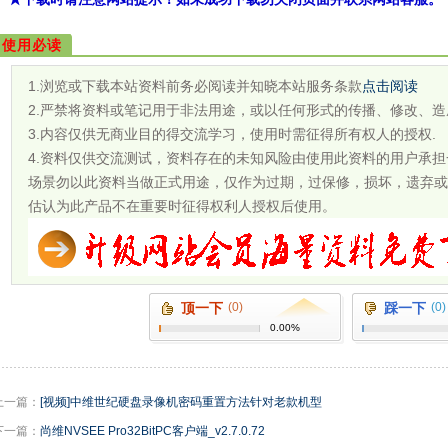
使用必读
1.浏览或下载本站资料前务必阅读并知晓本站服务条款
点击阅读
2.严禁将资料或笔记用于非法用途，或以任何形式的传播、修改、造
3.内容仅供无商业目的得交流学习，使用时需征得所有权人的授权.
4.资料仅供交流测试，资料存在的未知风险由使用此资料的用户承
场景勿以此资料当做正式用途，仅作为过期，过保修，损坏，遗弃或
估认为此产品不在重要时征得权利人授权后使用。
顶一下
(0)
踩一下
(0)
0.00%
上一篇：
[视频]中维世纪硬盘录像机密码重置方法针对老款机型
下一篇：
尚维NVSEE Pro32BitPC客户端_v2.7.0.72