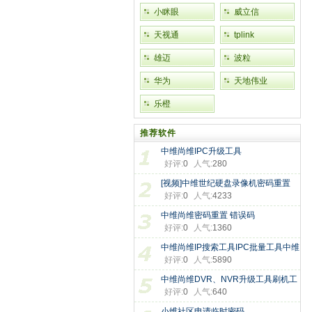
小眯眼
威立信
天视通
tplink
雄迈
波粒
华为
天地伟业
乐橙
推荐软件
中维尚维IPC升级工具
好评:
0
人气:
280
[视频]中维世纪硬盘录像机密码重置
好评:
0
人气:
4233
中维尚维密码重置 错误码
好评:
0
人气:
1360
中维尚维IP搜索工具IPC批量工具中维
好评:
0
人气:
5890
中维尚维DVR、NVR升级工具刷机工
好评:
0
人气:
640
具
小维社区申请临时密码