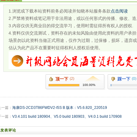
1.浏览或下载本站资料前务必阅读并知晓本站服务条款
点击阅读
2.严禁将资料或笔记用于非法用途，或以任何形式的传播、修改、造
3.内容仅供无商业目的得交流学习，使用时需征得所有权人的授权.
4.资料仅供交流测试，资料存在的未知风险由使用此资料的用户承
场景勿以此资料当做正式用途，仅作为过期，过保修，损坏，遗弃或
估认为此产品不在重要时征得权利人授权后使用。
顶一下
(2)
踩一下
(0)
100.00%
上一篇：
海康DS-2CD3T86FWDV2-I5S B 版本：V5.6.820_220519
下一篇：
V3.4.101 build 180904、V5.0 build 180903、V4.0.1 build 170908
发表评论