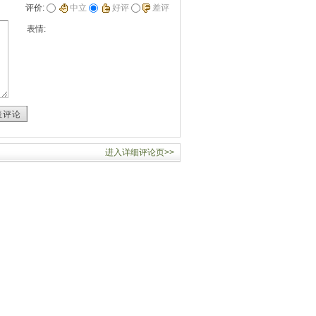
评价:
中立
好评
差评
表情:
表评论
进入详细评论页>>