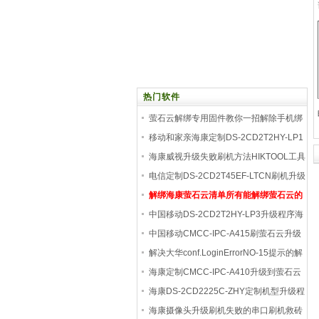
热门软件
萤石云解绑专用固件教你一招解除手机绑
定
移动和家亲海康定制DS-2CD2T2HY-LP1
刷机升级包
海康威视升级失败刷机方法HIKTOOL工具
刷机方法
电信定制DS-2CD2T45EF-LTCN刷机升级
成海康威视固件
解绑海康萤石云清单所有能解绑萤石云的
都在这
中国移动DS-2CD2T2HY-LP3升级程序海
康升级包升级后
中国移动CMCC-IPC-A415刷萤石云升级
程序 V5.5.120 b
解决大华conf.LoginErrorNO-15提示的解
决方法
海康定制CMCC-IPC-A410升级到萤石云
V5.5.120 build 22
海康DS-2CD2225C-ZHY定制机型升级程
序刷机方法及固
海康摄像头升级刷机失败的串口刷机救砖