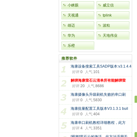
小眯眼
威立信
天视通
tplink
雄迈
波粒
华为
天地伟业
乐橙
推荐软件
海康设备搜索工具SADP版本:v3.1.4.4
好评:
0
人气:
101
解绑海康萤石云清单所有能解绑萤
好评:
20
人气:
8686
海康摄像头升级刷机失败的串口刷
好评:
0
人气:
5830
海康批量配置工具版本V3.1.3.1 buil
好评:
0
人气:
404
海康串口刷机教程详细教程，此方
好评:
4
人气:
3351
[视频]萤石云的激活，此方法适用于