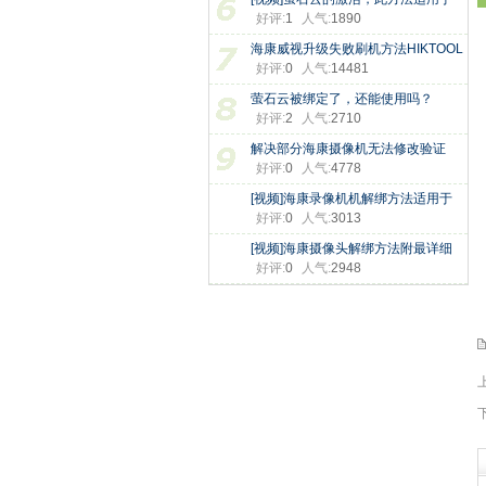
好评:
1
人气:
1890
海康威视升级失败刷机方法HIKTOOL
好评:
0
人气:
14481
工
萤石云被绑定了，还能使用吗？
好评:
2
人气:
2710
解决部分海康摄像机无法修改验证
好评:
0
人气:
4778
[视频]海康录像机机解绑方法适用于
好评:
0
人气:
3013
[视频]海康摄像头解绑方法附最详细
好评:
0
人气:
2948