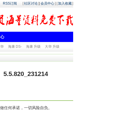
RSS订阅
[
社区讨论
][
会员中心
] [
加入收藏
]
中心
大华
海康 DS-
海康 升级
大华 升级
5.5.820_231214
做任何承诺，一切风险自负。