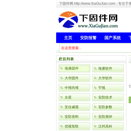
下固件网 http://www.XiaGuJian.com 
主页
安防报警
国产系统
栏目列表
海康固件
海康软件
大华固件
大华软件
中维尚维
宇视
水星
安防技术
安佳威视
安防参数
安防资料
安防测评
优视智联
汉邦高科