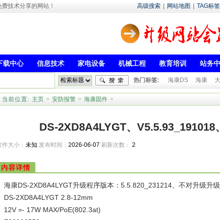
- 专注于免费技术分享的网站！
高级搜索
|
网站地图
|
TAG标签
下载中心
信息技术
家电设备
机械工程
教育培训
站务
热门标签:
海康DS
海康
当前位置:
主页
>
安防报警
>
海康固件
>
DS-2XD8A4LYGT、V5.5.93_191018、
软件大小：
未知
发布时间：
2026-06-07
刷新次数：
2
内容详情
海康DS-2XD8A4LYGT升级程序版本：5.5.820_231214、
不对升级升级
DS-2XD8A4LYGT 2.8-12mm
12V =- 17W MAX/PoE(802.3at)