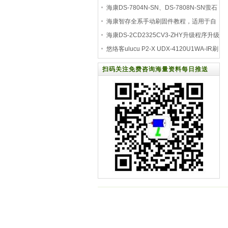
方法
海康DS-7804N-SN、DS-7808N-SN萤石
云升级程序：V3.0.
海康智存全系手动刷固件教程，适用于自
动升级
海康DS-2CD2325CV3-ZHY升级程序升级
后支持海康及第
悠络客ulucu P2-X UDX-4120U1WA-IR刷
海康萤石云固件包
扫码关注免费咨询海量资料每日推送