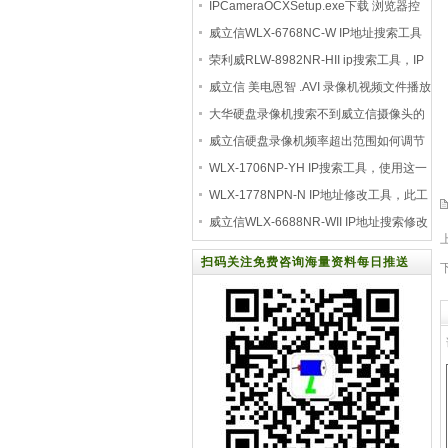
眯眼模
IPCameraOCXSetup.exe下载 浏览器控
件 视频控件
威立信WLX-6768NC-W IP地址搜索工具
荣利威RLW-8982NR-HII ip搜索工具，IP
修改工具
威立信 美电恩智 .AVI 录像机视频文件播放
器 a
大华硬盘录像机搜索不到威立信摄像头的
IP地址
威立信硬盘录像机频率超出范围如何调节
怎么调
WLX-1706NP-YH IP搜索工具，使用这一
款IP搜索工具可
WLX-1778NPN-N IP地址修改工具，此工
具可以发现并搜
威立信WLX-6688NR-WII IP地址搜索修改
工具
扫码关注免费咨询海量资料每日推送