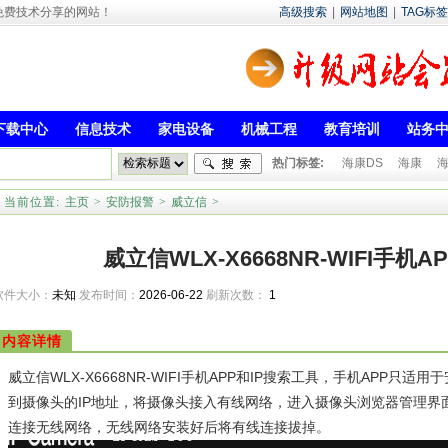
- 专注于免费技术分享的网站！
高级搜索
|
网站地图
|
TAG标签
下载中心
信息技术
家电设备
机械工程
教育培训
站务
热门标签:
海康DS
海康
海
当前位置:
主页
>
安防报警
>
威立信
>
威立信WLX-X6668NR-WIFI手机
软件大小：
未知
发布时间：
2026-06-22
刷新次数：
1
内容详情
威立信WLX-X6668NR-WIFI手机APP和IP搜索工具，手机APP
到摄像头的IP地址，将摄像头接入有线网络，进入摄像头浏览器管理界
连接无线网络，无线网络安装好后将有线连接拔掉。