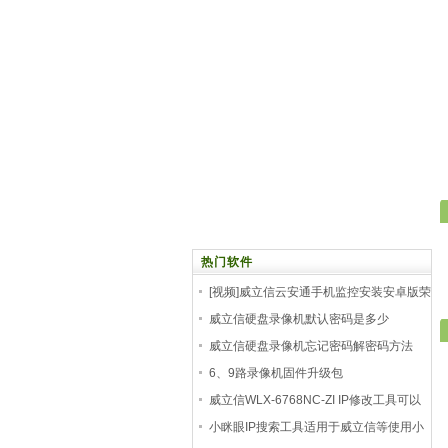
热门软件
[视频]威立信云安通手机监控安装安卓版荣
利威
威立信硬盘录像机默认密码是多少
威立信硬盘录像机忘记密码解密码方法
6、9路录像机固件升级包
nvr.s.msr620Q_6升级包固件
威立信WLX-6768NC-ZI IP修改工具可以
实现摄像头的查
小眯眼IP搜索工具适用于威立信等使用小