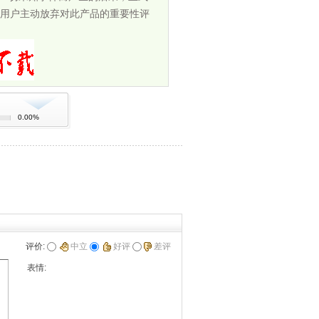
用户主动放弃对此产品的重要性评
0.00%
评价:
中立
好评
差评
表情: