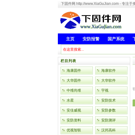
下固件网 http://www.XiaGuJian.com 
主页
安防报警
国产系统
栏目列表
海康固件
海康软件
大华固件
大华软件
中维尚维
宇视
水星
安防技术
安佳威视
安防参数
安防资料
安防测评
优视智联
汉邦高科