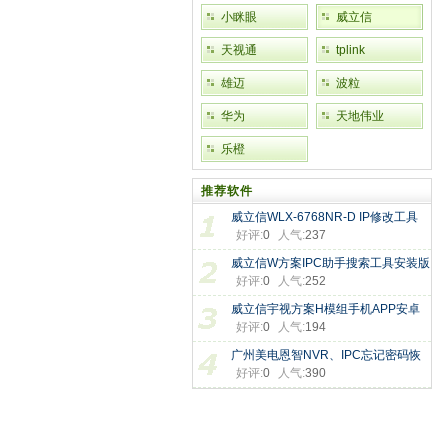
小眯眼
威立信
天视通
tplink
雄迈
波粒
华为
天地伟业
乐橙
推荐软件
威立信WLX-6768NR-D IP修改工具
好评:
0
人气:
237
威立信W方案IPC助手搜索工具安装版
好评:
0
人气:
252
威立信宇视方案H模组手机APP安卓
好评:
0
人气:
194
广州美电恩智NVR、IPC忘记密码恢
好评:
0
人气:
390
复