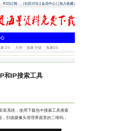
RSS订阅
[
社区讨论
][
会员中心
] [
加入收藏
]
中心
康 DS-
大华
海康 升级
海康DS-
APP和IP搜索工具
只适用于安装系统，使用下载包中搜索工具搜索
面，扫描摄像头管理界面里的二维码，