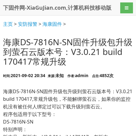
下固件网-XiaGuJian.com,计算机科技移动版
导航
主页
>
安防报警
>
海康固件
>
海康DS-7816N-SN固件升级包升级
到萤石云版本号：V3.0.21 build
170417常规升级
2021-09-02 20:34
未知
admin
4852次
时间:
来源:
作者:
点击:
海康DS-7816N-SN固件升级包升级到萤石云版本号：V3.0.21
build 170417,常规升级包，不能解绑萤石云，如果你的监控
机没有被任何人绑定过可以下载升级到萤石云。
程序包适用于以下型号：
DS-7816N-SN
特别声明：