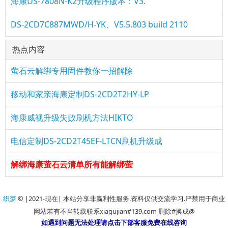
海康DS-7808N-K2升级程序版本：V3.
DS-2CD7C887MWD/H-YK、V5.5.803 build 2110
热点内容
萤石云解绑专用固件教你一招解除
移动和家亲海康定制DS-2CD2T2HY-LP
海康威视升级失败刷机方法HIKTO
电信定制DS-2CD2T45EF-LTCN刷机升级成
解绑海康萤石云清单所有能解绑萤
织梦
© |2021-现在| 本站分享非赢利性服务.资料仅供交流学习.严禁用于商业
网站若有不当转载联系xiagujian#139.com 删除#换成@
如遇到问题无法处理请点击下部客服免费在线咨询