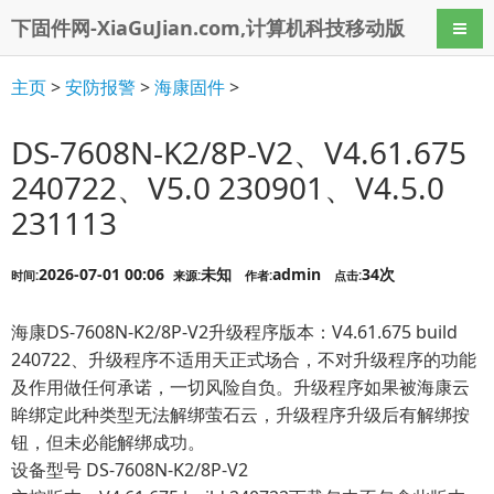
下固件网-XiaGuJian.com,计算机科技移动版
导航
主页
>
安防报警
>
海康固件
>
DS-7608N-K2/8P-V2、V4.61.675
240722、V5.0 230901、V4.5.0
231113
2026-07-01 00:06
未知
admin
34次
时间:
来源:
作者:
点击:
海康DS-7608N-K2/8P-V2升级程序版本：V4.61.675 build
240722、升级程序不适用天正式场合，不对升级程序的功能
及作用做任何承诺，一切风险自负。升级程序如果被海康云
眸绑定此种类型无法解绑萤石云，升级程序升级后有解绑按
钮，但未必能解绑成功。
设备型号 DS-7608N-K2/8P-V2