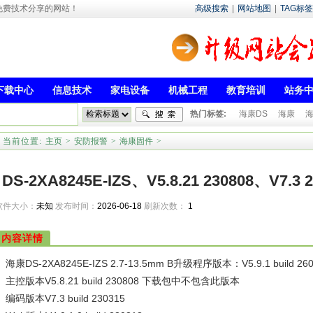
- 专注于免费技术分享的网站！
高级搜索
|
网站地图
|
TAG标签
下载中心
信息技术
家电设备
机械工程
教育培训
站务
热门标签:
海康DS
海康
海
当前位置:
主页
>
安防报警
>
海康固件
>
DS-2XA8245E-IZS、V5.8.21 230808、V7.3 
软件大小：
未知
发布时间：
2026-06-18
刷新次数：
1
V7.3 250925
内容详情
海康DS-2XA8245E-IZS 2.7-13.5mm B升级程序版本：V5.9.1 bu
主控版本V5.8.21 build 230808 下载包中不包含此版本
编码版本V7.3 build 230315