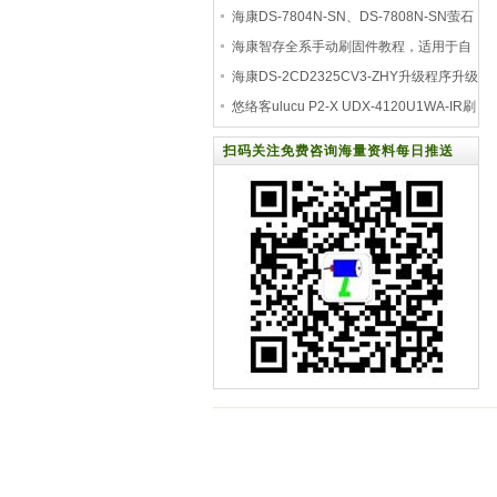
方法
海康DS-7804N-SN、DS-7808N-SN萤石
云升级程序：V3.0.
海康智存全系手动刷固件教程，适用于自
动升级
海康DS-2CD2325CV3-ZHY升级程序升级
后支持海康及第
悠络客ulucu P2-X UDX-4120U1WA-IR刷
海康萤石云固件包
扫码关注免费咨询海量资料每日推送