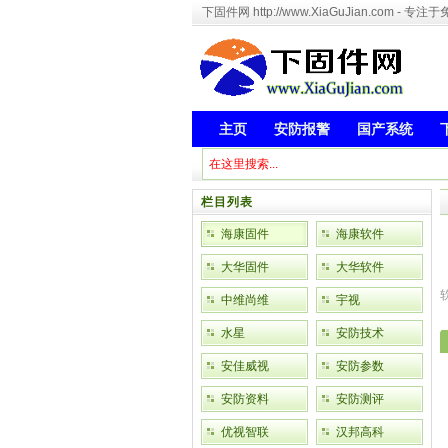
下固件网 http://www.XiaGuJian.com 
主页
安防报警
国产系统
栏目列表
海康固件
海康软件
大华固件
大华软件
中维尚维
宇视
水星
安防技术
安佳威视
安防参数
安防资料
安防测评
优视智联
汉邦高科