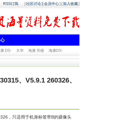
RSS订阅
[
社区讨论
][
会员中心
] [
加入收藏
]
中心
康 DS-
大华
海康 升级
海康DS-
230315、V5.9.1 260326、
ild 260326，只适用于机身标签带B的摄像头