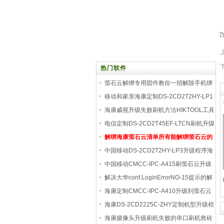
热门软件
萤石云解绑专用固件教你一招解除手机绑
定
移动和家亲海康定制DS-2CD2T2HY-LP1
刷机升级包
海康威视升级失败刷机方法HIKTOOL工具
刷机方法
电信定制DS-2CD2T45EF-LTCN刷机升级
成海康威视固件
解绑海康萤石云清单所有能解绑萤石云的
都在这
中国移动DS-2CD2T2HY-LP3升级程序海
康升级包升级后
中国移动CMCC-IPC-A415刷萤石云升级
程序 V5.5.120 b
解决大华conf.LoginErrorNO-15提示的解
决方法
海康定制CMCC-IPC-A410升级到萤石云
V5.5.120 build 22
海康DS-2CD2225C-ZHY定制机型升级程
序刷机方法及固
海康摄像头升级刷机失败的串口刷机救砖