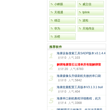
小眯眼
威立信
天视通
tplink
雄迈
波粒
华为
天地伟业
乐橙
推荐软件
海康设备搜索工具SADP版本:v3.1.4.4
好评:
0
人气:
103
解绑海康萤石云清单所有能解绑萤
好评:
20
人气:
8783
海康摄像头升级刷机失败的串口刷
好评:
0
人气:
5842
海康批量配置工具版本V3.1.3.1 buil
好评:
0
人气:
404
海康串口刷机教程详细教程，此方
好评:
4
人气:
3368
[视频]萤石云的激活，此方法适用于