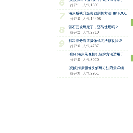
好评:
1
人气:
1891
海康威视升级失败刷机方法HIKTOOL
好评:
0
人气:
14498
工
萤石云被绑定了，还能使用吗？
好评:
2
人气:
2710
解决部分海康摄像机无法修改验证
好评:
0
人气:
4787
[视频]海康录像机机解绑方法适用于
好评:
0
人气:
3020
[视频]海康摄像头解绑方法附最详细
好评:
0
人气:
2951