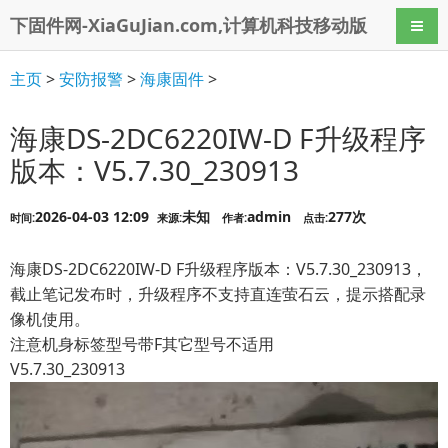
下固件网-XiaGuJian.com,计算机科技移动版
导航
主页
>
安防报警
>
海康固件
>
海康DS-2DC6220IW-D F升级程序
版本：V5.7.30_230913
2026-04-03 12:09
未知
admin
277次
时间:
来源:
作者:
点击:
海康DS-2DC6220IW-D F升级程序版本：V5.7.30_230913，
截止笔记发布时，升级程序不支持直连萤石云，提示搭配录
像机使用。
注意机身标签型号带F其它型号不适用
V5.7.30_230913