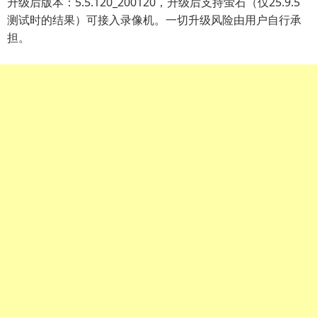
升级后版本：5.5.120_200120，升级后支持萤石（仅25.9.5
测试时的结果）可接入录像机。一切升级风险由用户自行承
担。