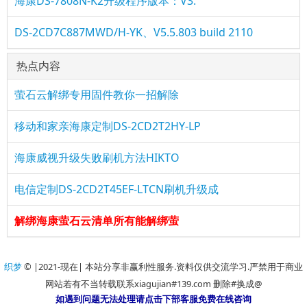
海康DS-7808N-K2升级程序版本：V3.
DS-2CD7C887MWD/H-YK、V5.5.803 build 2110
热点内容
萤石云解绑专用固件教你一招解除
移动和家亲海康定制DS-2CD2T2HY-LP
海康威视升级失败刷机方法HIKTO
电信定制DS-2CD2T45EF-LTCN刷机升级成
解绑海康萤石云清单所有能解绑萤
织梦
© |2021-现在| 本站分享非赢利性服务.资料仅供交流学习.严禁用于商业
网站若有不当转载联系xiagujian#139.com 删除#换成@
如遇到问题无法处理请点击下部客服免费在线咨询