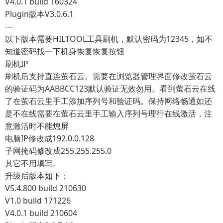
V4.0.1 build 160324
Plugin版本V3.0.6.1
---
以下版本需要HILTOOL工具刷机，默认密码为12345，如不
知道密码找一下机身恢复恢复按钮
刷机IP
刷机后支持直连萤石云。需要在浏览器管理界面修改萤石云
的验证码为AABBCC123默认验证无效勿用。看到萤石云在线
了在萤石云里手工添加序列号和验证码。保持网络畅通如还
是不在线需要在萤石云里手工输入序列号理行在线激活，注
意激活时不能熄屏
电脑IP修改成192.0.0.128
子网掩码修改成255.255.255.0
其它不用填写。
升级后版本如下：
V5.4.800 build 210630
V1.0 build 171226
V4.0.1 build 210604