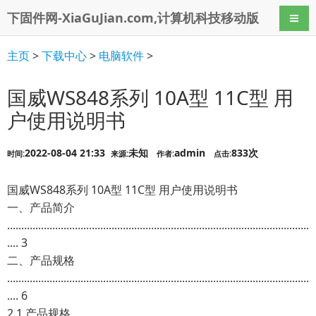
下固件网-XiaGuJian.com,计算机科技移动版
导航
主页
>
下载中心
>
电脑软件
>
国威WS848系列 10A型 11C型 用
户使用说明书
2022-08-04 21:33
未知
admin
833次
时间:
来源:
作者:
点击:
国威WS848系列 10A型 11C型 用户使用说明书
一、产品简介
...........................................................................................................
.... 3
二、产品规格
...........................................................................................................
.... 6
2.1 产品规格