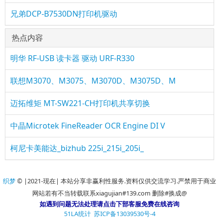
兄弟DCP-B7530DN打印机驱动
热点内容
明华 RF-USB 读卡器 驱动 URF-R330
联想M3070、M3075、M3070D、M3075D、M
迈拓维矩 MT-SW221-CH打印机共享切换
中晶Microtek FineReader OCR Engine DI V
柯尼卡美能达_bizhub 225i_215i_205i_
织梦
© |2021-现在| 本站分享非赢利性服务.资料仅供交流学习.严禁用于商业
网站若有不当转载联系xiagujian#139.com 删除#换成@
如遇到问题无法处理请点击下部客服免费在线咨询
51LA统计
苏ICP备13039530号-4