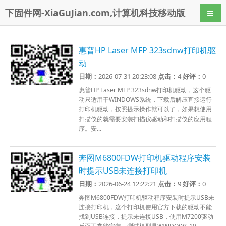
下固件网-XiaGuJian.com,计算机科技移动版
导航
惠普HP Laser MFP 323sdnw打印机驱
动
日期：
2026-07-31 20:23:08
点击：
4
好评：
0
惠普HP Laser MFP 323sdnw打印机驱动，这个驱
动只适用于WINDOWS系统，下载后解压直接运行
打印机驱动，按照提示操作就可以了，如果想使用
扫描仪的就需要安装扫描仪驱动和扫描仪的应用程
序。安...
奔图M6800FDW打印机驱动程序安装
时提示USB未连接打印机
日期：
2026-06-24 12:22:21
点击：
9
好评：
0
奔图M6800FDW打印机驱动程序安装时提示USB未
连接打印机，这个打印机使用官方下载的驱动不能
找到USB连接，提示未连接USB，使用M7200驱动