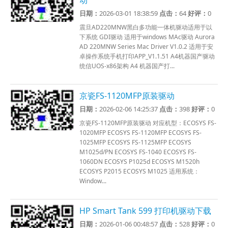
动
日期：
2026-03-01 18:38:59
点击：
64
好评：
0
震旦AD220MNW黑白多功能一体机驱动适用于以
下系统 GDI驱动 适用于windows MAc驱动 Aurora
AD 220MNW Series Mac Driver V1.0.2 适用于安
卓操作系统手机打印APP_V1.1.51 A4机器国产驱动
统信UOS-x86架构 A4 机器国产打...
京瓷FS-1120MFP原装驱动
日期：
2026-02-06 14:25:37
点击：
398
好评：
0
京瓷FS-1120MFP原装驱动 对应机型：ECOSYS FS-
1020MFP ECOSYS FS-1120MFP ECOSYS FS-
1025MFP ECOSYS FS-1125MFP ECOSYS
M1025d/PN ECOSYS FS-1040 ECOSYS FS-
1060DN ECOSYS P1025d ECOSYS M1520h
ECOSYS P2015 ECOSYS M1025 适用系统：
Window...
HP Smart Tank 599 打印机驱动下载
日期：
2026-01-06 00:48:57
点击：
528
好评：
0