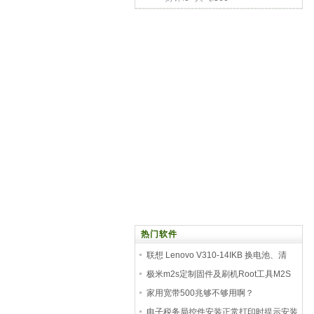
热门软件
联想 Lenovo V310-14IKB 换电池、清
灰、换硬盘、加内
极米m2s定制固件及刷机Root工具M2S
XGAL10投影仪固
家用宽带500兆够不够用啊？
电子税务局控件安装正常打印时提示安装