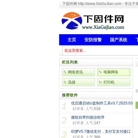
下固件网 http://www.XiaGuJian.com 
主页
安防报警
国产系统
栏目列表
网络资讯
电脑网络
迅捷
打印机
推荐软件
优启通启动U盘制作工具v3.7.2025.03
好评:
0
人气:
518
微软自带扫描仪程序
好评:
0
人气:
147
织梦V5.7微信支付，支付宝支付接口
好评:
0
人气:
366