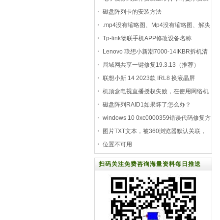
打印机
磁盘阵列卡的安装方法
.mp4没有缩略图、Mp4没有缩略图、解决
mp4缩略图不
Tp-li
nk物联手机APP修改设备名称
Lenovo 联想小新潮7000-14IKBR拆机清
灰换硬盘换内存
局域网共享一键修复19.3.13（推荐）
联想小新 14 2023款 IRL8 换液晶屏
机顶盒电视直播授权失败，在使用网络机
顶盒电
磁盘阵列RAID1如果坏了怎么办？
windows 10 0xc0000359错误代码修复方
法蓝屏
图片TXT文本，被360浏览器默认关联，
当打开图片
位置不可用
C:\windows\system32\config\systemprofile\
扫码关注免费咨询海量资料每日推送