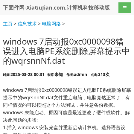
下固件网-XiaGuJian.com,计算机科技移动版
导航
主页
>
信息技术
>
电脑网络
>
windows 7启动报0xc0000098错
误进入电脑PE系统删除屏幕提示中
的wqrsnnNf.dat
2025-03-28 00:31
未知
admin
313次
时间:
来源:
作者:
点击:
windows 7启动报0xc0000098错误进入电脑PE系统删除屏幕
提示中的wqrsnnNf.dat文件重启电脑，电脑竟然正常了，有
同样情况的可以按照这个方法测试，并注意备份数据。
windows 未能启动。原因可能是最近更改了硬件或软件。解
决此问题的步骤:
1.插入 windows 安装光盘并重新启动计算机。选择语言设