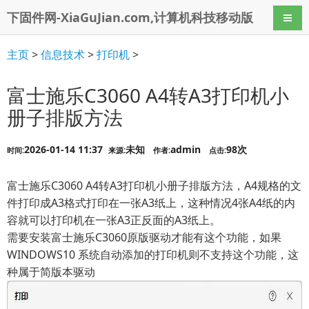
下固件网-XiaGuJian.com,计算机科技移动版
导航
主页
>
信息技术
>
打印机
>
富士施乐C3060 A4转A3打印机小
册子排版方法
2026-01-14 11:37
未知
admin
98次
时间:
来源:
作者:
点击:
富士施乐C3060 A4转A3打印机小册子排版方法，A4规格的文
件打印成A3格式打印在一张A3纸上，这种情况4张A4纸的内
容就可以打印机在一张A3正反面的A3纸上。
需要安装富士施乐C3060原版驱动才能有这个功能，如果
WINDOWS10 系统自动添加的打印机则不支持这个功能，这
种属于简版本驱动