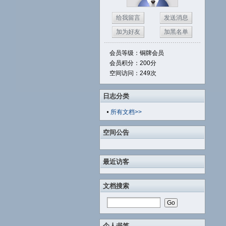
给我留言
发送消息
加为好友
加黑名单
会员等级：铜牌会员
会员积分：200分
空间访问：249次
日志分类
所有文档>>
空间公告
最近访客
文档搜索
个人书签