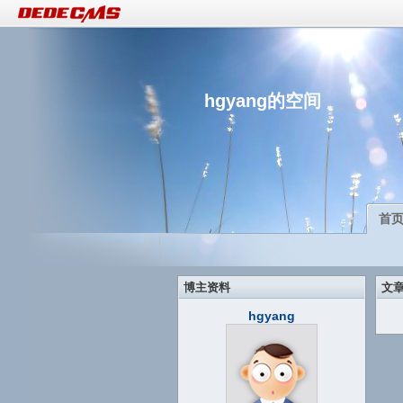
hgyang的空间
首
博主资料
文
hgyang