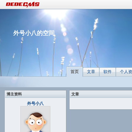
外号小八的空间
首页
文章
软件
个人
博主资料
文章
外号小八