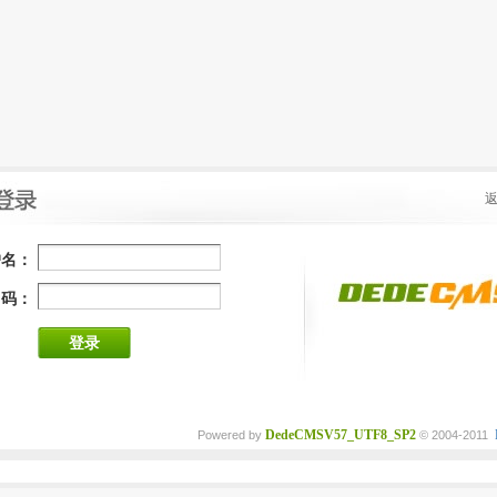
户名：
 码：
登录
DedeCMSV57_UTF8_SP2
Powered by
© 2004-2011