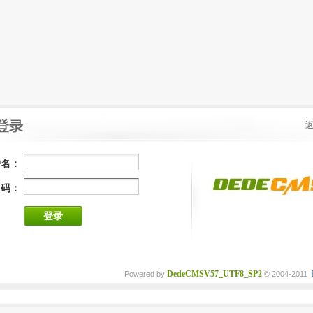
户名：
 码：
登录
DedeCMSV57_UTF8_SP2
Powered by
© 2004-2011