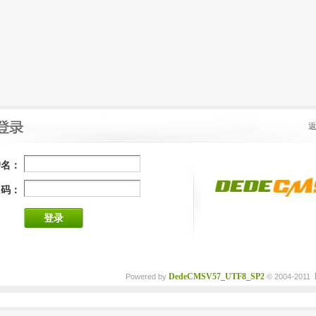
户名：
 码：
登录
DedeCMSV57_UTF8_SP2
Powered by
© 2004-2011